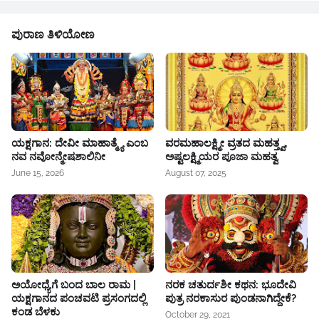
ಪುರಾಣ ತಿಳಿಯೋಣ
ಯಕ್ಷಗಾನ: ದೇವೀ ಮಾಹಾತ್ಮ್ಯೆ ಎಂಬ
ವರಮಹಾಲಕ್ಷ್ಮೀ ವ್ರತದ ಮಹತ್ತ್ವ,
ನವ ನವೋನ್ಮೇಷಶಾಲಿನೀ
ಅಷ್ಟಲಕ್ಷ್ಮಿಯರ ಪೂಜಾ ಮಹತ್ವ
June 15, 2026
August 07, 2025
ಅಯೋಧ್ಯೆಗೆ ಬಂದ ಬಾಲ ರಾಮ |
ನರಕ ಚತುರ್ದಶೀ ಕಥನ: ಭೂದೇವಿ
ಯಕ್ಷಗಾನದ ಪಂಚವಟಿ ಪ್ರಸಂಗದಲ್ಲಿ
ಪುತ್ರ ನರಕಾಸುರ ಪುಂಡನಾಗಿದ್ದೇಕೆ?
ಕಂಡ ಬೆಳಕು
October 29, 2021