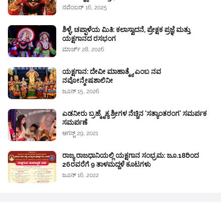
ನವೆಂಬರ್ 16, 2025
ಶಿಳ್ಳೆ, ಚಪ್ಪಾಳೆಯ ಮಿತಿ: ಕಲಾಸ್ವಾದನೆ, ಪ್ರೇಕ್ಷಕ ಪ್ರಜ್ಞೆ ಮತ್ತು
ಯಕ್ಷಗಾನದ ರಸಭಂಗ
ಮಾರ್ಚ್ 28, 2026
ಯಕ್ಷಗಾನ: ದೇವೀ ಮಾಹಾತ್ಮ್ಯೆ ಎಂಬ ನವ
ನವೋನ್ಮೇಷಶಾಲಿನೀ
ಜೂನ್ 15, 2026
ಎಡನೀರು ಬ್ರಹ್ಮೈಕ್ಯ ಶ್ರೀಗಳ ನೆಚ್ಚಿನ 'ಸತ್ಯಾಂತರಂಗ' ಸಮರ್ಪಕ
ಸಮರ್ಪಣೆ
ಆಗಸ್ಟ್ 29, 2021
ರಾಜ್ಯ ರಾಜಧಾನಿಯಲ್ಲಿ ಯಕ್ಷಗಾನ ಸಂಭ್ರಮ: ಜೂ.18ರಿಂದ
26ರವರೆಗೆ 9 ತಾಳಮದ್ದಳೆ ಕೂಟಗಳು
ಜೂನ್ 16, 2022