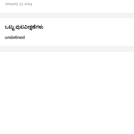
January 23, 2024
ಒಟ್ಟು ಪುಟವೀಕ್ಷಣೆಗಳು
u
n
d
e
f
n
e
d