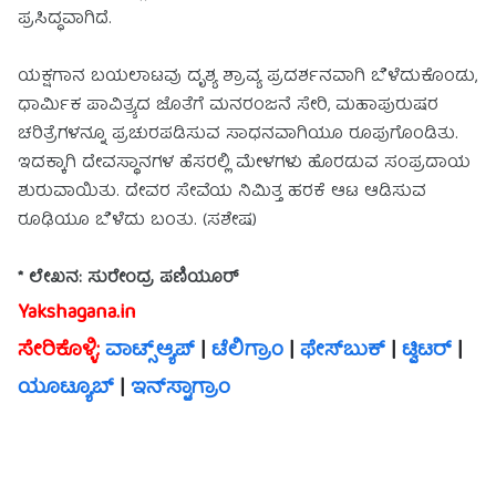
ಪ್ರಸಿದ್ಧವಾಗಿದೆ.
ಯಕ್ಷಗಾನ ಬಯಲಾಟವು ದೃಶ್ಯ ಶ್ರಾವ್ಯ ಪ್ರದರ್ಶನವಾಗಿ ಬೆಳೆದುಕೊಂಡು,
ಧಾರ್ಮಿಕ ಪಾವಿತ್ರ್ಯದ ಜೊತೆಗೆ ಮನರಂಜನೆ ಸೇರಿ, ಮಹಾಪುರುಷರ
ಚರಿತ್ರೆಗಳನ್ನೂ ಪ್ರಚುರಪಡಿಸುವ ಸಾಧನವಾಗಿಯೂ ರೂಪುಗೊಂಡಿತು.
ಇದಕ್ಕಾಗಿ ದೇವಸ್ಥಾನಗಳ ಹೆಸರಲ್ಲಿ ಮೇಳಗಳು ಹೊರಡುವ ಸಂಪ್ರದಾಯ
ಶುರುವಾಯಿತು. ದೇವರ ಸೇವೆಯ ನಿಮಿತ್ತ ಹರಕೆ ಆಟ ಆಡಿಸುವ
ರೂಢಿಯೂ ಬೆಳೆದು ಬಂತು. (ಸಶೇಷ)
* ಲೇಖನ: ಸುರೇಂದ್ರ ಪಣಿಯೂರ್
Yakshagana.in
ಸೇರಿಕೊಳ್ಳಿ:
ವಾಟ್ಸ್ಆ್ಯಪ್
|
ಟೆಲಿಗ್ರಾಂ
|
ಫೇಸ್‌ಬುಕ್
|
ಟ್ವಿಟರ್
|
ಯೂಟ್ಯೂಬ್
|
ಇನ್‌ಸ್ಟಾಗ್ರಾಂ