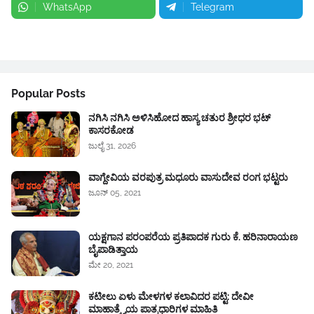
WhatsApp
Telegram
Google News
Popular Posts
ನಗಿಸಿ ನಗಿಸಿ ಅಳಿಸಿಹೋದ ಹಾಸ್ಯ ಚತುರ ಶ್ರೀಧರ ಭಟ್
ಕಾಸರಕೋಡ
ಜುಲೈ 31, 2026
ವಾಗ್ದೇವಿಯ ವರಪುತ್ರ ಮಧೂರು ವಾಸುದೇವ ರಂಗ ಭಟ್ಟರು
ಜೂನ್ 05, 2021
ಯಕ್ಷಗಾನ ಪರಂಪರೆಯ ಪ್ರತಿಪಾದಕ ಗುರು ಕೆ. ಹರಿನಾರಾಯಣ
ಬೈಪಾಡಿತ್ತಾಯ
ಮೇ 20, 2021
ಕಟೀಲು ಏಳು ಮೇಳಗಳ ಕಲಾವಿದರ ಪಟ್ಟಿ: ದೇವೀ
ಮಾಹಾತ್ಮ್ಯೆಯ ಪಾತ್ರಧಾರಿಗಳ ಮಾಹಿತಿ