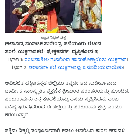
ಪ್ರಾತಿನಿಧಿಕ ಚಿತ್ರ
(ಕಲಾವಿದ, ಸಂಘಟಕ ಸುರೇಂದ್ರ ಪಣಿಯೂರು ಲೇಖನ
ಸರಣಿ.
ಯಕ್ಷಗಾನಕಲೆ- ಪ್ರೇಕ್ಷಕವರ್ಗ- ದೃಷ್ಟಿಕೋನ-3
)
[ಭಾಗ-1:
ರಂಜನಾಶೀಲ ಗುಣದಿಂದ ಹಾಸುಹೊಕ್ಕಾಯಿತು ಯಕ್ಷಗಾನ
]
[ಭಾ
ಗ-2:
ಆರಾಧನಾ ಕಲೆ ಯಕ್ಷಗಾನವು ಜನಪದೀಯವಾಯಿತು
]
ಅವಿಭಜಿತ ದಕ್ಷಿಣಕನ್ನಡ ಜಿಲ್ಲೆಯು ತನ್ನದೇ ಆದ ಸುದೀರ್ಘವಾದ
ಧಾರ್ಮಿಕ ಸಾಂಸ್ಕೃತಿಕ ಶೈಕ್ಷಣಿಕ ಶ್ರೀಮಂತ ಪರಂಪರೆಯನ್ನು ಹೊಂದಿದೆ.
ಪರಶುರಾಮನು ತನ್ನ ಕೊಡಲಿಯನ್ನು ಎಸೆದು ಸೃಷ್ಟಿಸಿದನು ಎಂಬ
ಐತಿಹ್ಯ ಇರುವುದರಿಂದ ಈ ಜಿಲ್ಲೆಯನ್ನು ಪರಶುರಾಮ ಕ್ಷೇತ್ರ ಎಂದೂ
ಕರೆಯುತ್ತಾರೆ.
ಪಶ್ಚಿಮ ದಿಕ್ಕಲ್ಲಿ ಸಂಪೂರ್ಣವಾಗಿ ಕಡಲು ಆವರಿಸಿದ ಕಾರಣ ಕರಾವಳಿ