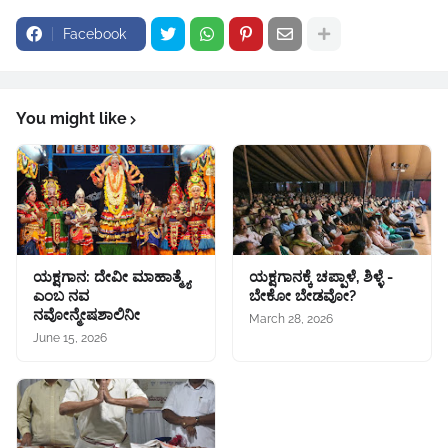
Facebook
You might like
ಯಕ್ಷಗಾನ: ದೇವೀ ಮಾಹಾತ್ಮ್ಯೆ
ಯಕ್ಷಗಾನಕ್ಕೆ ಚಪ್ಪಾಳೆ, ಶಿಳ್ಳೆ -
ಎಂಬ ನವ
ಬೇಕೋ ಬೇಡವೋ?
ನವೋನ್ಮೇಷಶಾಲಿನೀ
March 28, 2026
June 15, 2026