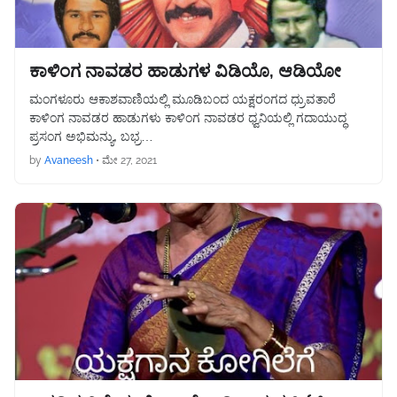
ಕಾಳಿಂಗ ನಾವಡರ ಹಾಡುಗಳ ವಿಡಿಯೊ, ಆಡಿಯೋ
ಮಂಗಳೂರು ಆಕಾಶವಾಣಿಯಲ್ಲಿ ಮೂಡಿಬಂದ ಯಕ್ಷರಂಗದ ಧ್ರುವತಾರೆ
ಕಾಳಿಂಗ ನಾವಡರ ಹಾಡುಗಳು ಕಾಳಿಂಗ ನಾವಡರ ಧ್ವನಿಯಲ್ಲಿ ಗದಾಯುದ್ಧ
ಪ್ರಸಂಗ ಅಭಿಮನ್ಯು, ಬಭ್ರ…
by
Avaneesh
•
ಮೇ 27, 2021