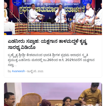
ಎಡನೀರು ಸಪ್ತಾಹ: ಯಕ್ಷಗಾನ ತಾಳಮದ್ದಳೆ ಕೃಷ್ಣ
ಸಾರಥ್ಯ ವಿಡಿಯೊ
ಬ್ರಹ್ಮೈಕ್ಯ ಶ್ರೀಶ್ರೀ ಕೇಶವಾನಂದ ಭಾರತಿ ಶ್ರೀಗಳ ಪ್ರಥಮ ಆರಾಧನ ಸ್ಮೃತಿ
ಪ್ರಯುಕ್ತ ಎಡನೀರು ಮಠದಲ್ಲಿ ಜು.26ರಿಂದ ಆ.1, 2021ರವರೆಗೆ ಯಕ್ಷಗಾನ
ಸಪ್ತಾ…
by
Avaneesh
•
ಜುಲೈ 26, 2021