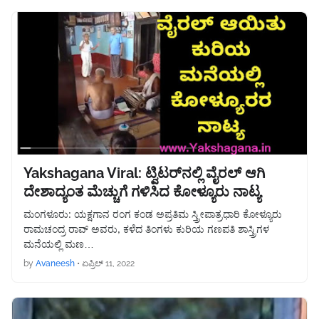
Yakshagana Viral: ಟ್ವಿಟರ್‌ನಲ್ಲಿ ವೈರಲ್ ಆಗಿ
ದೇಶಾದ್ಯಂತ ಮೆಚ್ಚುಗೆ ಗಳಿಸಿದ ಕೋಳ್ಯೂರು ನಾಟ್ಯ
ಮಂಗಳೂರು: ಯಕ್ಷಗಾನ ರಂಗ ಕಂಡ ಅಪ್ರತಿಮ ಸ್ತ್ರೀಪಾತ್ರಧಾರಿ ಕೋಳ್ಯೂರು
ರಾಮಚಂದ್ರ ರಾವ್ ಅವರು, ಕಳೆದ ತಿಂಗಳು ಕುರಿಯ ಗಣಪತಿ ಶಾಸ್ತ್ರಿಗಳ
ಮನೆಯಲ್ಲಿ ಮಣ…
by
Avaneesh
•
ಏಪ್ರಿಲ್ 11, 2022