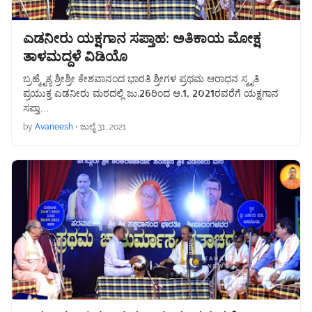
ಎಡನೀರು ಯಕ್ಷಗಾನ ಸಪ್ತಾಹ: ಅತಿಕಾಯ ಮೋಕ್ಷ
ತಾಳಮದ್ದಳೆ ವಿಡಿಯೊ
ಬ್ರಹ್ಮೈಕ್ಯ ಶ್ರೀಶ್ರೀ ಕೇಶವಾನಂದ ಭಾರತಿ ಶ್ರೀಗಳ ಪ್ರಥಮ ಆರಾಧನ ಸ್ಮೃತಿ
ಪ್ರಯುಕ್ತ ಎಡನೀರು ಮಠದಲ್ಲಿ ಜು.26ರಿಂದ ಆ.1, 2021ರವರೆಗೆ ಯಕ್ಷಗಾನ
ಸಪ್ತಾ…
by
Avaneesh
•
ಜುಲೈ 31, 2021