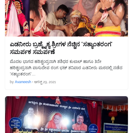
ಎಡನೀರು ಬ್ರಹ್ಮೈಕ್ಯ ಶ್ರೀಗಳ ನೆಚ್ಚಿನ 'ಸತ್ಯಾಂತರಂಗ'
ಸಮರ್ಪಕ ಸಮರ್ಪಣೆ
ಮೊದಲ ಭಾಗದ ಹರಿಶ್ಚಂದ್ರನಾಗಿ ಶಶಿಧರ ಕುಲಾಲ್ ಹಾಗೂ 3ನೇ
ಹರಿಶ್ಚಂದ್ರನಾಗಿ ವಾಸುದೇವ ರಂಗ ಭಟ್ ಶನಿವಾರ ಎಡನೀರು ಮಠದಲ್ಲಿ ನಡೆದ
'ಸತ್ಯಾಂತರಂಗ'…
by
Avaneesh
•
ಆಗಸ್ಟ್ 29, 2021