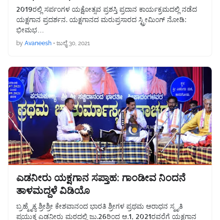
2019ರಲ್ಲಿ ಸರ್ಪಂಗಳ ಯಕ್ಷೋತ್ಸವ ಪ್ರಶಸ್ತಿ ಪ್ರದಾನ ಕಾರ್ಯಕ್ರಮದಲ್ಲಿ ನಡೆದ
ಯಕ್ಷಗಾನ ಪ್ರದರ್ಶನ. ಯಕ್ಷಗಾನದ ಮರುಪ್ರಸಾರದ ಸ್ಟ್ರೀಮಿಂಗ್ ನೋಡಿ:
ಭೀಮಭ…
by
Avaneesh
•
ಜುಲೈ 30, 2021
ಎಡನೀರು ಯಕ್ಷಗಾನ ಸಪ್ತಾಹ: ಗಾಂಡೀವ ನಿಂದನೆ
ತಾಳಮದ್ದಳೆ ವಿಡಿಯೊ
ಬ್ರಹ್ಮೈಕ್ಯ ಶ್ರೀಶ್ರೀ ಕೇಶವಾನಂದ ಭಾರತಿ ಶ್ರೀಗಳ ಪ್ರಥಮ ಆರಾಧನ ಸ್ಮೃತಿ
ಪ್ರಯುಕ್ತ ಎಡನೀರು ಮಠದಲ್ಲಿ ಜು.26ರಿಂದ ಆ.1, 2021ರವರೆಗೆ ಯಕ್ಷಗಾನ