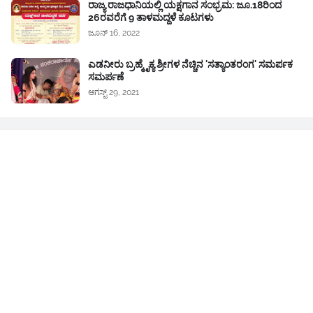
ರಾಜ್ಯ ರಾಜಧಾನಿಯಲ್ಲಿ ಯಕ್ಷಗಾನ ಸಂಭ್ರಮ: ಜೂ.18ರಿಂದ
26ರವರೆಗೆ 9 ತಾಳಮದ್ದಳೆ ಕೂಟಗಳು
ಜೂನ್ 16, 2022
ಎಡನೀರು ಬ್ರಹ್ಮೈಕ್ಯ ಶ್ರೀಗಳ ನೆಚ್ಚಿನ 'ಸತ್ಯಾಂತರಂಗ' ಸಮರ್ಪಕ
ಸಮರ್ಪಣೆ
ಆಗಸ್ಟ್ 29, 2021