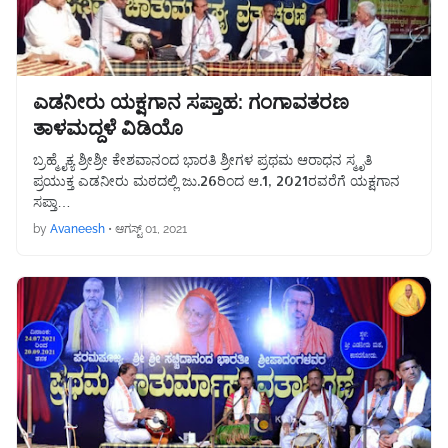
ಎಡನೀರು ಯಕ್ಷಗಾನ ಸಪ್ತಾಹ: ಗಂಗಾವತರಣ
ತಾಳಮದ್ದಳೆ ವಿಡಿಯೊ
ಬ್ರಹ್ಮೈಕ್ಯ ಶ್ರೀಶ್ರೀ ಕೇಶವಾನಂದ ಭಾರತಿ ಶ್ರೀಗಳ ಪ್ರಥಮ ಆರಾಧನ ಸ್ಮೃತಿ
ಪ್ರಯುಕ್ತ ಎಡನೀರು ಮಠದಲ್ಲಿ ಜು.26ರಿಂದ ಆ.1, 2021ರವರೆಗೆ ಯಕ್ಷಗಾನ
ಸಪ್ತಾ…
by
Avaneesh
•
ಆಗಸ್ಟ್ 01, 2021