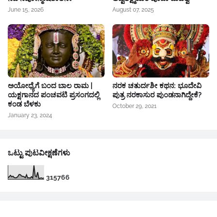
June 15, 2026
August 07, 2025
ಅಯೋಧ್ಯೆಗೆ ಬಂದ ಬಾಲ ರಾಮ |
ನರಕ ಚತುರ್ದಶೀ ಕಥನ: ಭೂದೇವಿ
ಯಕ್ಷಗಾನದ ಪಂಚವಟಿ ಪ್ರಸಂಗದಲ್ಲಿ
ಪುತ್ರ ನರಕಾಸುರ ಪುಂಡನಾಗಿದ್ದೇಕೆ?
ಕಂಡ ಬೆಳಕು
October 29, 2021
January 23, 2024
ಒಟ್ಟು ಪುಟವೀಕ್ಷಣೆಗಳು
3
1
5
7
6
6