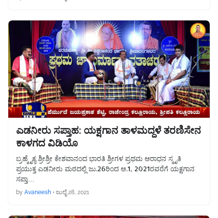
ಎಡನೀರು ಸಪ್ತಾಹ: ಯಕ್ಷಗಾನ ತಾಳಮದ್ದಳೆ ತರಣಿಸೇನ
ಕಾಳಗದ ವಿಡಿಯೊ
ಬ್ರಹ್ಮೈಕ್ಯ ಶ್ರೀಶ್ರೀ ಕೇಶವಾನಂದ ಭಾರತಿ ಶ್ರೀಗಳ ಪ್ರಥಮ ಆರಾಧನ ಸ್ಮೃತಿ
ಪ್ರಯುಕ್ತ ಎಡನೀರು ಮಠದಲ್ಲಿ ಜು.26ರಿಂದ ಆ.1, 2021ರವರೆಗೆ ಯಕ್ಷಗಾನ
ಸಪ್ತಾ…
by
Avaneesh
•
ಜುಲೈ 28, 2021