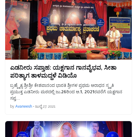
ಎಡನೀರು ಸಪ್ತಾಹ: ಯಕ್ಷಗಾನ ಗಾನವೈಭವ, ಸೀತಾ
ಪರಿತ್ಯಾಗ ತಾಳಮದ್ದಳೆ ವಿಡಿಯೊ
ಬ್ರಹ್ಮೈಕ್ಯ ಶ್ರೀಶ್ರೀ ಕೇಶವಾನಂದ ಭಾರತಿ ಶ್ರೀಗಳ ಪ್ರಥಮ ಆರಾಧನ ಸ್ಮೃತಿ
ಪ್ರಯುಕ್ತ ಎಡನೀರು ಮಠದಲ್ಲಿ ಜು.26ರಿಂದ ಆ.1, 2021ರವರೆಗೆ ಯಕ್ಷಗಾನ
ಸಪ್ತ…
by
Avaneesh
•
ಜುಲೈ 27, 2021