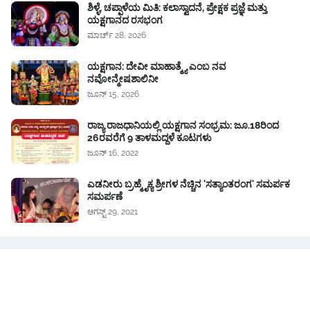
ಶಿಳ್ಳೆ, ಚಪ್ಪಾಳೆಯ ಮಿತಿ: ಕಲಾಸ್ವಾದನೆ, ಪ್ರೇಕ್ಷಕ ಪ್ರಜ್ಞೆ ಮತ್ತು
ಯಕ್ಷಗಾನದ ರಸಭಂಗ
ಮಾರ್ಚ್ 28, 2026
ಯಕ್ಷಗಾನ: ದೇವೀ ಮಾಹಾತ್ಮ್ಯೆ ಎಂಬ ನವ
ನವೋನ್ಮೇಷಶಾಲಿನೀ
ಜೂನ್ 15, 2026
ರಾಜ್ಯ ರಾಜಧಾನಿಯಲ್ಲಿ ಯಕ್ಷಗಾನ ಸಂಭ್ರಮ: ಜೂ.18ರಿಂದ
26ರವರೆಗೆ 9 ತಾಳಮದ್ದಳೆ ಕೂಟಗಳು
ಜೂನ್ 16, 2022
ಎಡನೀರು ಬ್ರಹ್ಮೈಕ್ಯ ಶ್ರೀಗಳ ನೆಚ್ಚಿನ 'ಸತ್ಯಾಂತರಂಗ' ಸಮರ್ಪಕ
ಸಮರ್ಪಣೆ
ಆಗಸ್ಟ್ 29, 2021