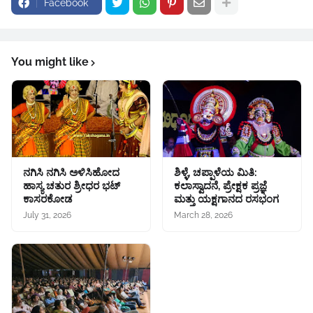
Facebook
You might like
ನಗಿಸಿ ನಗಿಸಿ ಅಳಿಸಿಹೋದ
ಶಿಳ್ಳೆ, ಚಪ್ಪಾಳೆಯ ಮಿತಿ:
ಹಾಸ್ಯ ಚತುರ ಶ್ರೀಧರ ಭಟ್
ಕಲಾಸ್ವಾದನೆ, ಪ್ರೇಕ್ಷಕ ಪ್ರಜ್ಞೆ
ಕಾಸರಕೋಡ
ಮತ್ತು ಯಕ್ಷಗಾನದ ರಸಭಂಗ
July 31, 2026
March 28, 2026