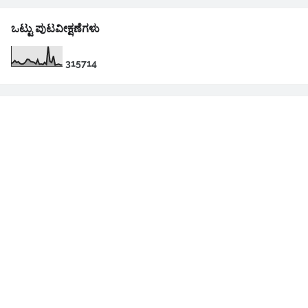
ಒಟ್ಟು ಪುಟವೀಕ್ಷಣೆಗಳು
3
1
5
7
1
4