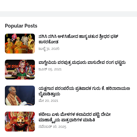
Google News
Popular Posts
ನಗಿಸಿ ನಗಿಸಿ ಅಳಿಸಿಹೋದ ಹಾಸ್ಯ ಚತುರ ಶ್ರೀಧರ ಭಟ್
ಕಾಸರಕೋಡ
ಜುಲೈ 31, 2026
ವಾಗ್ದೇವಿಯ ವರಪುತ್ರ ಮಧೂರು ವಾಸುದೇವ ರಂಗ ಭಟ್ಟರು
ಜೂನ್ 05, 2021
ಯಕ್ಷಗಾನ ಪರಂಪರೆಯ ಪ್ರತಿಪಾದಕ ಗುರು ಕೆ. ಹರಿನಾರಾಯಣ
ಬೈಪಾಡಿತ್ತಾಯ
ಮೇ 20, 2021
ಕಟೀಲು ಏಳು ಮೇಳಗಳ ಕಲಾವಿದರ ಪಟ್ಟಿ: ದೇವೀ
ಮಾಹಾತ್ಮ್ಯೆಯ ಪಾತ್ರಧಾರಿಗಳ ಮಾಹಿತಿ
ನವೆಂಬರ್ 16, 2025