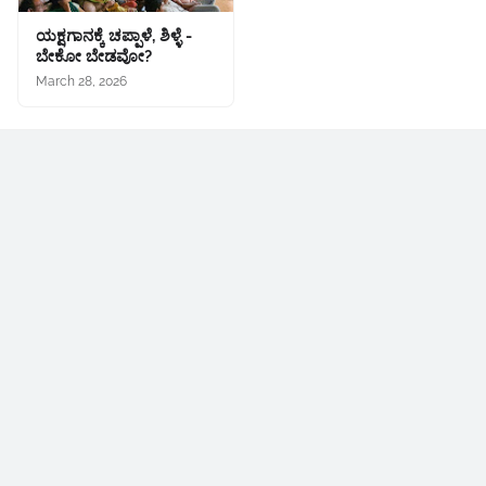
ಯಕ್ಷಗಾನಕ್ಕೆ ಚಪ್ಪಾಳೆ, ಶಿಳ್ಳೆ -
ಬೇಕೋ ಬೇಡವೋ?
March 28, 2026