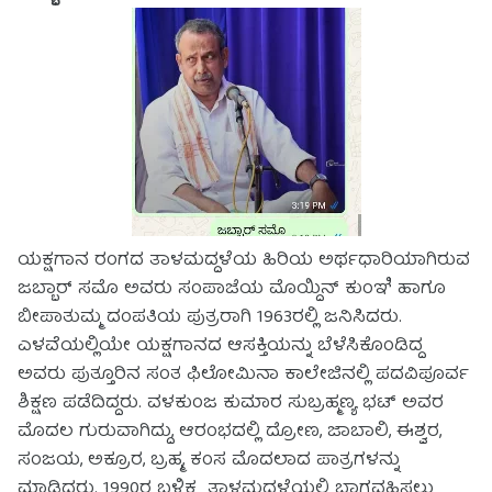
ಯಕ್ಷಗಾನ ರಂಗದ ತಾಳಮದ್ದಳೆಯ ಹಿರಿಯ ಅರ್ಥಧಾರಿಯಾಗಿರುವ
ಜಬ್ಬಾರ್ ಸಮೊ ಅವರು ಸಂಪಾಜೆಯ ಮೊಯ್ದಿನ್ ಕುಂಞಿ ಹಾಗೂ
ಬೀಪಾತುಮ್ಮ ದಂಪತಿಯ ಪುತ್ರರಾಗಿ 1963ರಲ್ಲಿ ಜನಿಸಿದರು.
ಎಳವೆಯಲ್ಲಿಯೇ ಯಕ್ಷಗಾನದ‌ ಆಸಕ್ತಿಯನ್ನು ಬೆಳೆಸಿಕೊಂಡಿದ್ದ
ಅವರು ಪುತ್ತೂರಿನ ಸಂತ ಫಿಲೋಮಿನಾ ಕಾಲೇಜಿನಲ್ಲಿ ಪದವಿಪೂರ್ವ
ಶಿಕ್ಷಣ ಪಡೆದಿದ್ದರು. ವಳಕುಂಜ ಕುಮಾರ ಸುಬ್ರಹ್ಮಣ್ಯ ಭಟ್ ಅವರ
ಮೊದಲ ಗುರುವಾಗಿದ್ದು, ಆರಂಭದಲ್ಲಿ ದ್ರೋಣ, ಜಾಬಾಲಿ, ಈಶ್ವರ,
ಸಂಜಯ, ಅಕ್ರೂರ, ಬ್ರಹ್ಮ, ಕಂಸ ಮೊದಲಾದ‌ ಪಾತ್ರಗಳನ್ನು
ಮಾಡಿದ್ದರು. 1990ರ ಬಳಿಕ ತಾಳಮದ್ದಳೆಯಲ್ಲಿ ಭಾಗವಹಿಸಲು