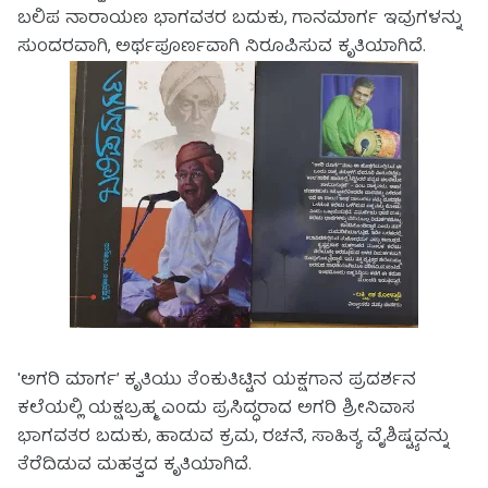
ಬಲಿಪ ನಾರಾಯಣ ಭಾಗವತರ ಬದುಕು, ಗಾನಮಾರ್ಗ ಇವುಗಳನ್ನು
ಸುಂದರವಾಗಿ, ಅರ್ಥಪೂರ್ಣವಾಗಿ ನಿರೂಪಿಸುವ ಕೃತಿಯಾಗಿದೆ.
'ಅಗರಿ ಮಾರ್ಗ’ ಕೃತಿಯು ತೆಂಕುತಿಟ್ಟಿನ ಯಕ್ಷಗಾನ ಪ್ರದರ್ಶನ
ಕಲೆಯಲ್ಲಿ ಯಕ್ಷಬ್ರಹ್ಮ ಎಂದು ಪ್ರಸಿದ್ಧರಾದ ಅಗರಿ ಶ್ರೀನಿವಾಸ
ಭಾಗವತರ ಬದುಕು, ಹಾಡುವ ಕ್ರಮ, ರಚನೆ, ಸಾಹಿತ್ಯ ವೈಶಿಷ್ಟ್ಯವನ್ನು
ತೆರೆದಿಡುವ ಮಹತ್ವದ ಕೃತಿಯಾಗಿದೆ.