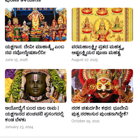
ಯಕ್ಷಗಾನ: ದೇವೀ ಮಾಹಾತ್ಮ್ಯೆ ಎಂಬ
ವರಮಹಾಲಕ್ಷ್ಮೀ ವ್ರತದ ಮಹತ್ತ್ವ,
ನವ ನವೋನ್ಮೇಷಶಾಲಿನೀ
ಅಷ್ಟಲಕ್ಷ್ಮಿಯರ ಪೂಜಾ ಮಹತ್ವ
June 15, 2026
August 07, 2025
ಅಯೋಧ್ಯೆಗೆ ಬಂದ ಬಾಲ ರಾಮ |
ನರಕ ಚತುರ್ದಶೀ ಕಥನ: ಭೂದೇವಿ
ಯಕ್ಷಗಾನದ ಪಂಚವಟಿ ಪ್ರಸಂಗದಲ್ಲಿ
ಪುತ್ರ ನರಕಾಸುರ ಪುಂಡನಾಗಿದ್ದೇಕೆ?
ಕಂಡ ಬೆಳಕು
October 29, 2021
January 23, 2024